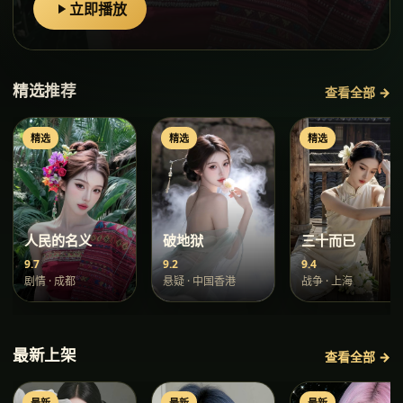
立即播放
精选推荐
查看全部 →
精选
精选
精选
人民的名义
破地狱
三十而已
9.7
9.2
9.4
剧情
·
成都
悬疑
·
中国香港
战争
·
上海
最新上架
查看全部 →
最新
最新
最新