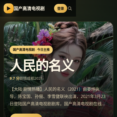
▶
国产高清电视剧
登录
国产高清电视剧
· 今日主推
人民的名义
9.7
分
剧情
成都
2021
【大陆·剧情热播】人民的名义（2021）由娄烨执
导，陈宝国、孙俪、李雪健联袂出演，2021年3月23
日登陆国产高清电视剧剧库，国产高清电视剧在线观
看。