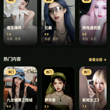
毒舌律师
狂飙
转角遇到爱
7.4
9.8
9.6
古装
·
香港
家庭
·
重庆
家庭
·
台北
热门内容
查看全部 →
热门
热门
热门
九龙城寨之围城
梦华录
新闻女王3
9.0
9.3
7.3